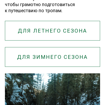
© 2020-2025 КГБУ
«Алтайприрода»
Все права защищены
При копировании материалов
ссылка на сайт обязательна
Фотоматериалы для сайта
частично предоставили:
Валерий Степанюк, Павел
Филатов, Александр Кукринов
Навигация
ЭКОТРОПЫ