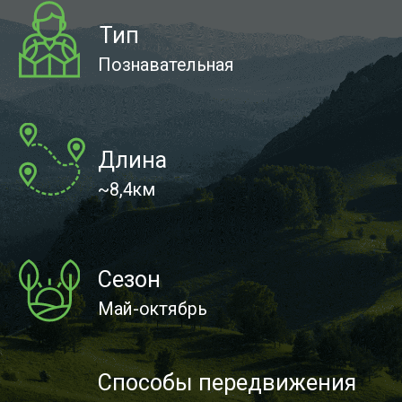
О тропе
По ходу прохождения посетители могут
ознакомиться с растительностью
и животным миром северных склонов
(в весеннее время — первоцветы,
в летнеосеннее — луговое высокотравье
и березовый лес), на вершине горы
Аргут познакомиться с растительностью
остепненных склонов, а также узнать,
что сама гора — это коралловый риф
нижнего девона (около 400 млн. лет
назад), состоит из известняка, поэтому
здесь присутствует ряд растений-