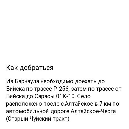
обитания
Наслаждаться дикой
природой без вреда для нее
Опасности:
Мороз
Удаленность от цивилизации,
хотя для многих это будет
плюсом :)
СМОТРЕТЬ ВСЕ
17 троп