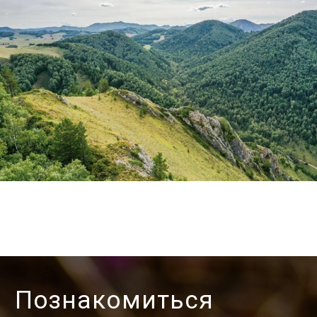
Как добраться
Из Барнаула необходимо доехать до
Бийска по трассе Р-256, затем по трассе от
Бийска до Сарасы 01К-10. Село
расположено после с.Алтайское в 7 км по
автомобильной дороге Алтайское-Черга
(Старый Чуйский тракт).