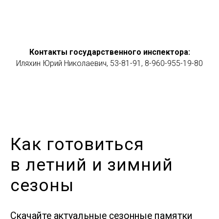
Контакты государственного инспектора:
Иляхин Юрий Николаевич, 53-81-91, 8-960-955-19-80
О Т П Р А В И Т Ь
Нажимая отправить, вы⦁соглашаетесь
с⦁
условиями
и⦁правилами сайта