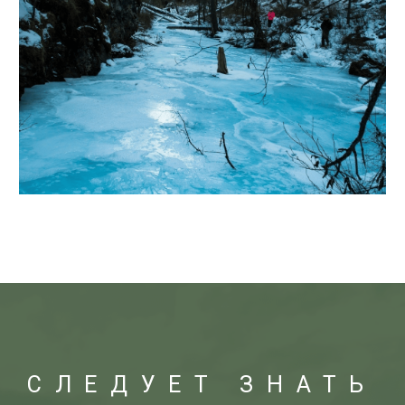
КАРТА ЭКОТРОП
ДОБРОВОЛЬЦАМ
ИНФО
КОНТАКТЫ
Наши соцсети
КГБУ «Алтайприрода»
+7 (3852) 53-81-91
Тигирекский заповедник
и национальный парк «Салаир»
+7 (961) 988-28-97
ЗВОНОК В МЧС