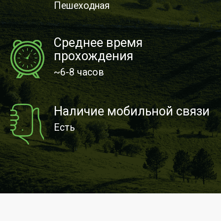
кальциофитов, в т. ч. и краснокнижных.
Здесь же можно увидеть птиц, живущих
на выходах скал, а также ознакомиться
с растущими на скалах накипными
лишайниками.
Особое место занимают родники, они
дают начало ручьям, которые питают
реку Сараса. Самый крупный
из родников лога Родник Святой. Здесь
можно испить ключевой воды
и отдохнуть в тени беседки. По дну лога
протекает ручей Арбанак — правый
приток реки Сараса. На спуске в лог
Арбанак есть возможность услышать
и увидеть птиц, обитающих
в смешанном и сосновом лесу, увидеть
растущие в распадке папоротники,
лишайники и грибы.