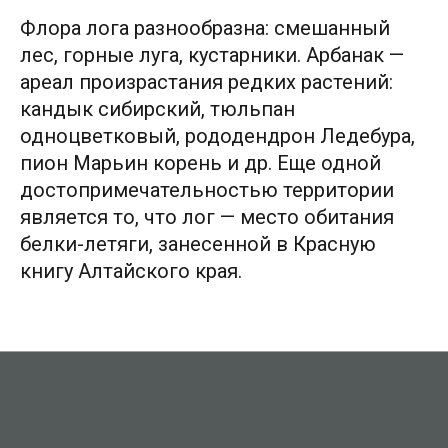
Флора лога разнообразна: смешанный
лес, горные луга, кустарники. Арбанак —
Длина
ареал произрастания редких растений:
~8,4км
кандык сибирский, тюльпан
одноцветковый, рододендрон Ледебура,
Сезон
пион Марьин корень и др. Еще одной
Май-октябрь
достопримечательностью территории
является то, что лог — место обитания
Способы передвижения
белки-летяги, занесенной в Красную
Пешеходная
книгу Алтайского края.
Среднее время
прохождения
~6-8 часов
Наличие мобильной связи
Есть