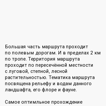
открывается панорама местности.
Пятая точка находится на дороге,
идущей по дну лога Большая Тартушка,
у оборудованного родника.
Завершается маршрут спуском по логу
к его устью, которое расположено
рядом с устьем лога Арбанак, где
и начинается маршрут экотропы.
В самом логу Арбанак мобильной связи
нет, по логу М. Тартушка и на вершине
г. Арбанак доступна мобильная связь,
в т. ч. мобильный Интернет.