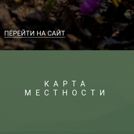
прохождения тропы желательно
предварительно поставить
в известность инспектора, сообщив
дату, маршрут и количество участников,
а также сообщить о завершении
маршрута после его прохождения. Это
нужно для вашей безопасности!
Как готовиться
в летний и зимний