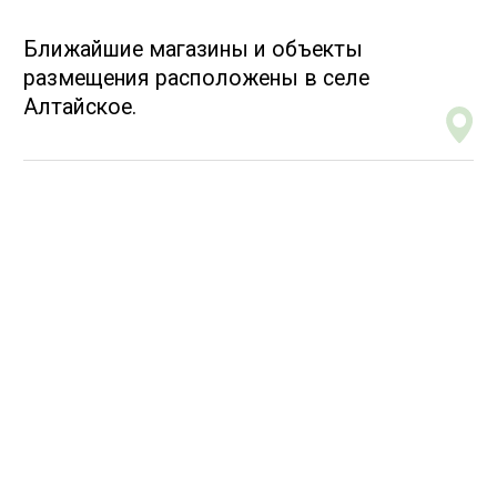
Охотиться и ловить животных
Ловить рыбу (кроме как
на удочки и только
в разрешенные периоды)
Передвигаться на механических
транспортных средставх вне
дорог
Включать громкую музыку
Осматривать и фотографировать
гнезда вблизи
Тревожить птиц
Разрешается:
Делать фотографии
Наблюдать животных
в их естественной среде