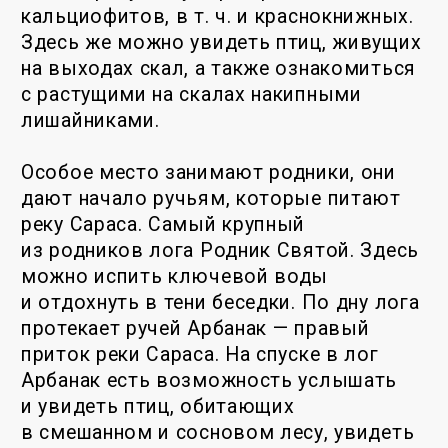
ландшафта, его флоре и фауне.
Самое оптимльное прохождение
тропы — с подъемом по логу М.
Тартушка, далее выход на г. Аргут
и спуск в лог Арбанак. Такой вариант
обусловлен более пологим (хоть
и затяжным) подъемом.
Точка начала маршрута находится
в верхней части села Сараса,
у автомобильного моста через реку
Сараса. Здесь же находится и точка
завершения маршрута. По пути маршрута
установлены указатели направления
движения. По ходу движения
предусмотрены остановки для
ознакомления с интересными
объектами, для отдыха.
Первая точка маршрута находится
на дне лога Арбанак у родника Святой.
Точка оборудована беседкой
со столиком и скамейками для отдыха.