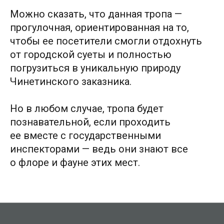
Тип
Можно сказать, что данная тропа —
Прогулочная
прогулочная, ориентированная на то,
чтобы ее посетители смогли отдохнуть
Длина
от городской суеты и полностью
~14км
погрузиться в уникальную природу
Чинетинского заказника.
Сезон
Но в любом случае, тропа будет
Май-октябрь
познавательной, если проходить
ее вместе с государственными
Способы передвижения
инспекторами — ведь они знают все
Пешеходная
о флоре и фауне этих мест.
Среднее время
прохождения
~6 часов