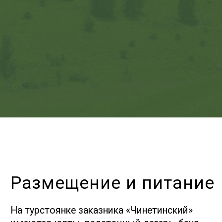
Вариант 1
Барнаул — Алейск — Харлово
— Быстрее
— Часть пути по гравийному и грунтовому
покрытию