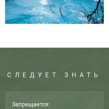
КОНТАКТЫ
Наши соцсети
КГБУ «Алтайприрода»
+7 (3852) 53-81-91
Тигирекский заповедник
и национальный парк «Салаир»
+7 (961) 988-28-97
ЗВОНОК В МЧС
При поддержке