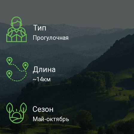
Наличие мобильной связи
На смотровой
площадке (Beeline)
О тропе
По концепции эта тропа отличается
от «Медвежей» — здесь не главное
дойти от точки до точки, чтобы увидеть
что-то интересное, здесь важен сам
процесс. Тропа идет по горному хребту,
и на протяжении практически всего
пути — захватывающие дух пейзажи
со всех сторон.
Проходя путь, можно увидеть красоту