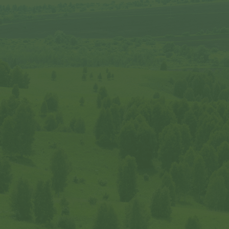
самостоятельно организовав доставку
до села Генералка или обратиться
к инспектору, он может помочь
с организацией доставки.
На общественном транспорте можно
добраться до села Краснощеково
(на автобусе).
Машину можно оставить в гостевых домах
или усадьбах в с. Чинета, с. Краснощеково
или с. Харлово.
Связаться с инспектором можно
по телефону, указанному в контактах. Если
у вас остались вопросы по прохождению
пути, вы также можете связаться
с инспектором и уточнить дорогу.