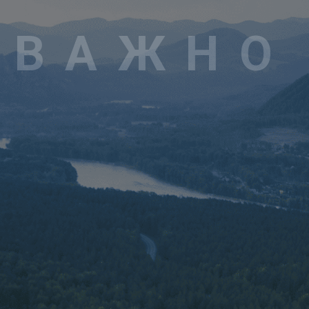
маршрут для путешествий
в одиночку или в группе
Экологическая тропа
Экологическая 
17км
«Медвежья»
«Шинок»
Сезон:
май-октябрь
Сезон:
круглый го
Время прохождения
~11-14 часов
Время прохожден