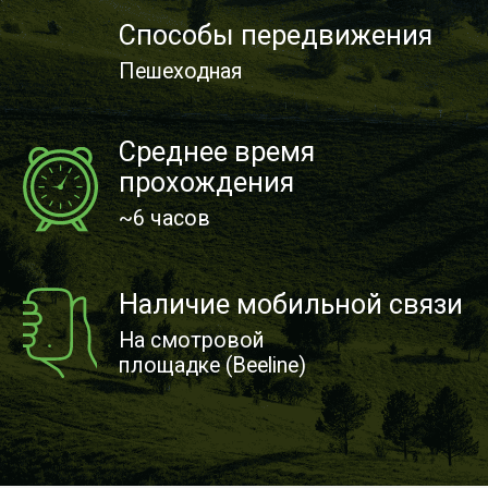
хребта с его снежными вершинами,
глубокими ущельями, каменистыми
и лесными склонами. Кроме этого,
на тропе есть несколько смотровых
площадок, откуда открываются
особенно прекрасные виды.
Но не только пейзажами и легкостью
интересна эта тропа. Поэтому взять
с собой фотоаппарат или хотя бы
смартфон — обязательно!