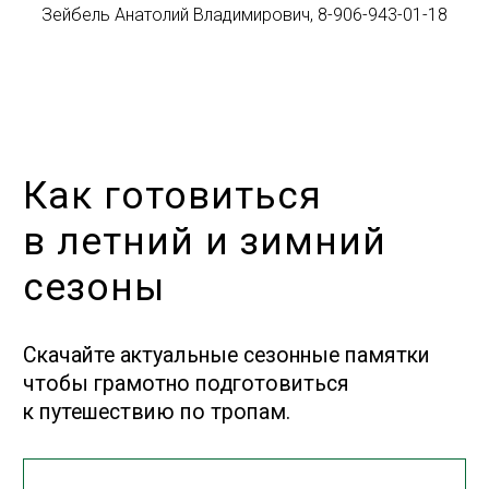
Зейбель Анатолий Владимирович, 8-906-943-01-18
О Т П Р А В И Т Ь
Нажимая отправить, вы⦁соглашаетесь
с⦁
условиями
и⦁правилами сайта