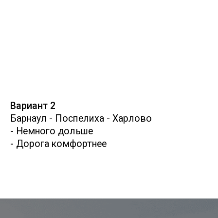
Опасности:
Мороз
Удаленность от цивилизации,
хотя для многих это будет
плюсом :)
СМОТРЕТЬ ВСЕ
17 троп
Экологические тропы
Выберите подходящий