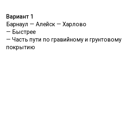
Передвигаться на механических
транспортных средставх вне
дорог
Включать громкую музыку
Осматривать и фотографировать
гнезда вблизи
Тревожить птиц
Разрешается:
Делать фотографии
Наблюдать животных
в их естественной среде
обитания
Наслаждаться дикой
природой без вреда для нее