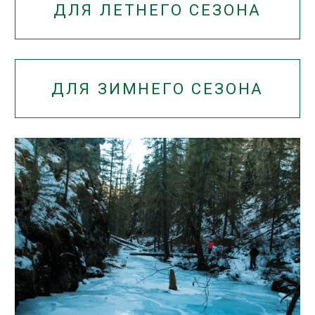
© 2020-2025 КГБУ
«Алтайприрода»
Все права защищены
При копировании материалов
ссылка на сайт обязательна
Фотоматериалы для сайта
частично предоставили:
Валерий Степанюк, Павел
Филатов, Александр Кукринов
Навигация
ЭКОТРОПЫ
КАРТА ЭКОТРОП
ДОБРОВОЛЬЦАМ
ИНФО