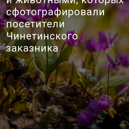
имеются юрты, палаточный лагерь, баня,
обустроена кухня-беседка с большим
столом, место для костра со скамейками.
Время на туристической стоянке можно
провести одновременно и с комфортом,
и в гармонии с окружающей природой.
Днём приятно исследовать окрестности,
а вечером отдыхать в беседке или у костра.
Есть прямо в лагере и родник с питьевой
водой.
Ближайшие магазины находятся в селах
Краснощеково и Чинета (в селе Генералка
магазинов нет).