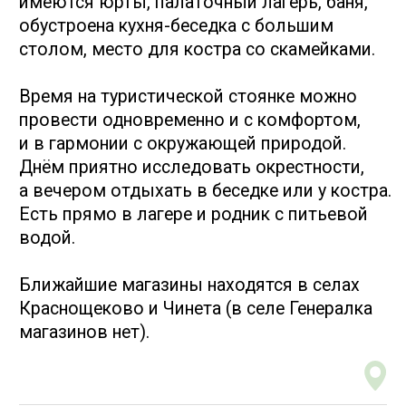
Вариант 2
Барнаул - Поспелиха - Харлово
- Немного дольше
- Дорога комфортнее