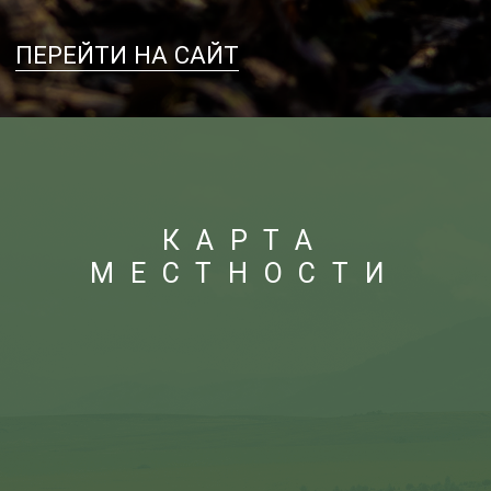
Как добраться
Из Барнаула необходимо доехать до села
Харлово (Краснощековский район,
Алтайский край). Путь на автомобиле
займет примерно 4 часа (265 км).
Самостоятельно до села Генералка можно
доехать только на автомобиле
повышенной проходимости.
В селе Харлово вы можете оставить
автомобить в охраняемом месте
и продолжить движение отсюда,