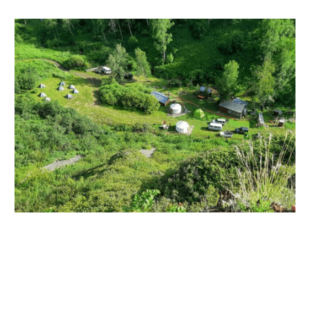
ВАЖНО
При планировании самостоятельного
прохождения тропы желательно
предварительно поставить
в известность инспектора, сообщив
дату, маршрут и количество участников,
а также сообщить о завершении